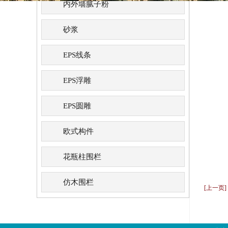
内外墙腻子粉
砂浆
EPS线条
EPS浮雕
EPS圆雕
欧式构件
花瓶柱围栏
仿木围栏
[上一页